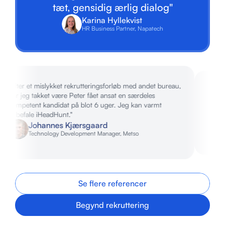
tæt, gensidig ærlig dialog"
Karina Hyllekvist
HR Business Partner, Napatech
ter et mislykket rekrutteringsforløb med andet bureau, 
"Vi bruger 
 jeg takket være Peter fået ansat en særdeles 
sparringspar
petent kandidat på blot 6 uger. Jeg kan varmt 
Ale
Johannes Kjærsgaard
CEO, 
Technology Development Manager, Metso
Se flere referencer
Begynd rekruttering