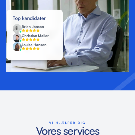
Top kandidater
Brian Jensen
HC
Christian Møller
HC
Louise Hansen
HC
VI HJÆLPER DIG
Vores services